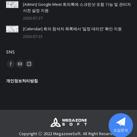
[Admin] Google Meet 회의록에 스크린샷 포함 기능 및 관리자
사전 설정 지원
2026-07-27
[Calendar] 회의 참석자 목록에서 ‘일정 대리인’ 확인 지원
2026-07-23
SNS
Find us on:
Facebook
YouTube
Blogger
page
page
page
개인정보처리방침
opens
opens
opens
in
in
in
new
new
new
window
window
window
도입문의
Copyright ⓒ 2022 MegazoneSoft. All Right Reserved.