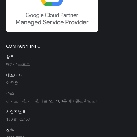
COMPANY INFO
상호
메가존소프트
대표이사
이주완
주소
경기도 과천시 과천대로7길 74, 4층 메가존산학연센터
사업자번호
199-81-02457
전화