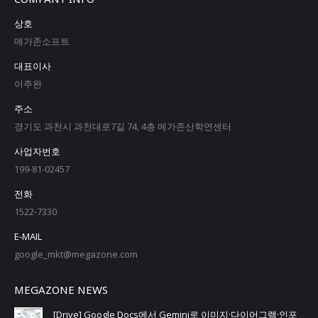
상호
메가존소프트
대표이사
이주완
주소
경기도 과천시 과천대로7길 74, 4층 메가존산학연센터
사업자번호
199-81-02457
전화
1522-7330
E-MAIL
google_mkt@megazone.com
MEGAZONE NEWS
[Drive] Google Docs에서 Gemini로 이미지·다이어그램·인포