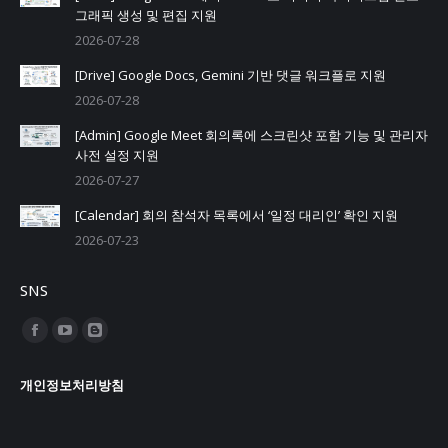
그래픽 생성 및 편집 지원
2026-07-28
[Drive] Google Docs, Gemini 기반 댓글 워크플로 지원
2026-07-28
[Admin] Google Meet 회의록에 스크린샷 포함 기능 및 관리자
사전 설정 지원
2026-07-27
[Calendar] 회의 참석자 목록에서 ‘일정 대리인’ 확인 지원
2026-07-23
SNS
Find us on:
Facebook
YouTube
Blogger
page
page
page
개인정보처리방침
opens
opens
opens
in
in
in
new
new
new