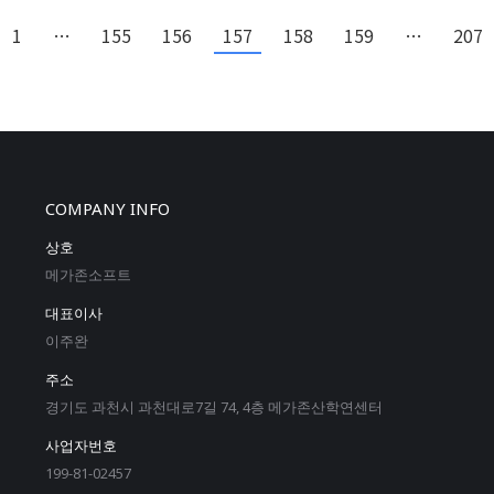
1
…
155
156
157
158
159
…
207
COMPANY INFO
상호
메가존소프트
대표이사
이주완
주소
경기도 과천시 과천대로7길 74, 4층 메가존산학연센터
사업자번호
199-81-02457