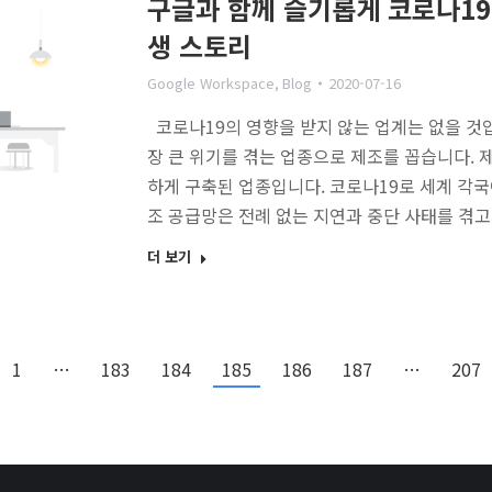
구글과 함께 슬기롭게 코로나19
생 스토리
Google Workspace
,
Blog
2020-07-16
코로나19의 영향을 받지 않는 업계는 없을 것입
장 큰 위기를 겪는 업종으로 제조를 꼽습니다. 
하게 구축된 업종입니다. 코로나19로 세계 각
조 공급망은 전례 없는 지연과 중단 사태를 겪고 
더 보기
1
…
183
184
185
186
187
…
207