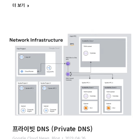
더 보기
프라이빗 DNS (Private DNS)
Google Cloud News
,
Blog
2023-04-26