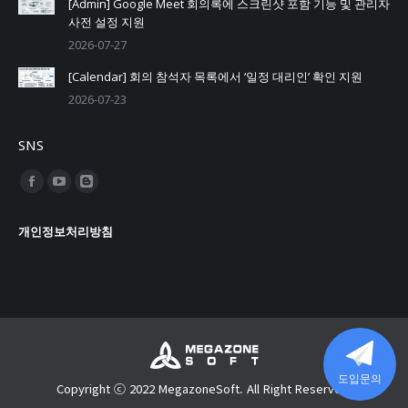
[Admin] Google Meet 회의록에 스크린샷 포함 기능 및 관리자
사전 설정 지원
2026-07-27
[Calendar] 회의 참석자 목록에서 ‘일정 대리인’ 확인 지원
2026-07-23
SNS
Find us on:
Facebook
YouTube
Blogger
page
page
page
개인정보처리방침
opens
opens
opens
in
in
in
new
new
new
window
window
window
도입문의
Copyright ⓒ 2022 MegazoneSoft. All Right Reserved.