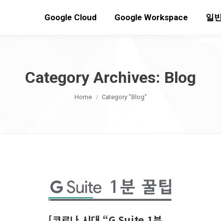
Google Cloud
Google Workspace
일반
Category Archives:
Blog
You are here:
Home
Category "Blog"
[코로나 시대 “G Suite 1분