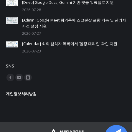
[Drive] Google Docs, Gemini 기반 댓글 워크플로 지원
2026-07-28
[Admin] Google Meet 회의록에 스크린샷 포함 기능 및 관리자
사전 설정 지원
2026-07-27
[Calendar] 회의 참석자 목록에서 ‘일정 대리인’ 확인 지원
2026-07-23
SNS
Find us on:
Facebook
YouTube
Blogger
page
page
page
개인정보처리방침
opens
opens
opens
in
in
in
new
new
new
window
window
window