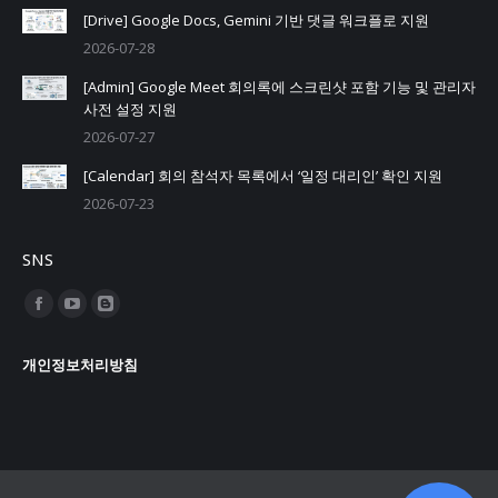
[Drive] Google Docs, Gemini 기반 댓글 워크플로 지원
2026-07-28
[Admin] Google Meet 회의록에 스크린샷 포함 기능 및 관리자
사전 설정 지원
2026-07-27
[Calendar] 회의 참석자 목록에서 ‘일정 대리인’ 확인 지원
2026-07-23
SNS
Find us on:
Facebook
YouTube
Blogger
page
page
page
개인정보처리방침
opens
opens
opens
in
in
in
new
new
new
window
window
window