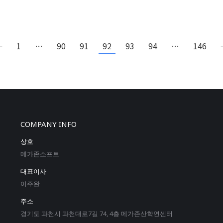
←
1
…
90
91
92
93
94
…
146
COMPANY INFO
상호
메가존소프트
대표이사
이주완
주소
경기도 과천시 과천대로7길 74, 4층 메가존산학연센터