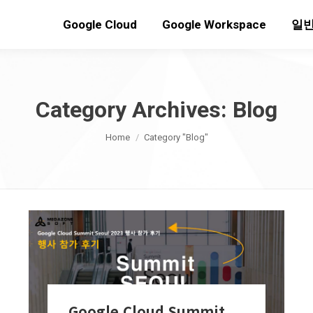
Google Cloud
Google Workspace
일반
Category Archives:
Blog
You are here:
Home
Category "Blog"
Google Cloud Summit