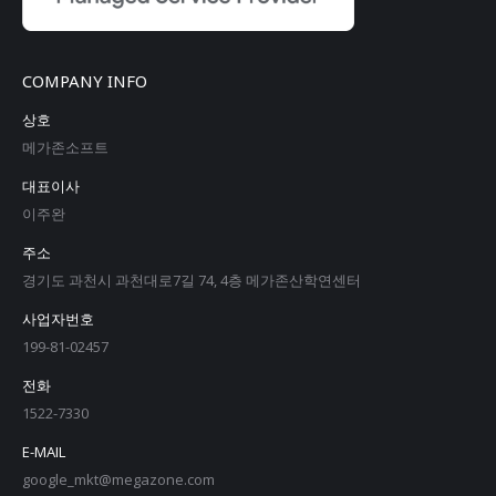
COMPANY INFO
상호
메가존소프트
대표이사
이주완
주소
경기도 과천시 과천대로7길 74, 4층 메가존산학연센터
사업자번호
199-81-02457
전화
1522-7330
E-MAIL
google_mkt@megazone.com