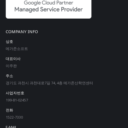
COMPANY INFO
상호
메가존소프트
대표이사
이주완
주소
경기도 과천시 과천대로7길 74, 4층 메가존산학연센터
사업자번호
199-81-02457
전화
1522-7330
E-MAIL