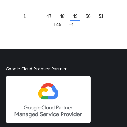
←
1
…
47
48
49
50
51
…
146
→
Google Cloud Premier Partner