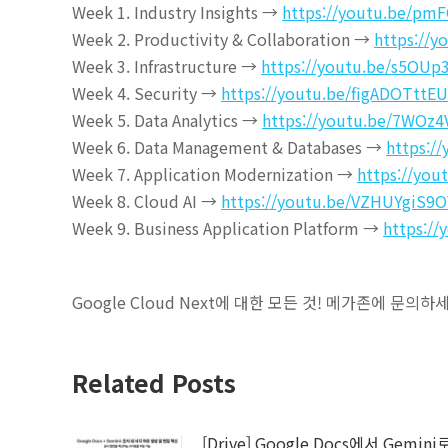
Week 1. Industry Insights →
https://youtu.be/pm
Week 2. Productivity & Collaboration →
https://y
Week 3. Infrastructure →
https://youtu.be/s5OUp
Week 4. Security →
https://youtu.be/figADOTttEU
Week 5. Data Analytics →
https://youtu.be/7WOz4
Week 6. Data Management & Databases →
https:/
Week 7. Application Modernization →
https://you
Week 8. Cloud AI →
https://youtu.be/VZHUYgiS9O
Week 9. Business Application Platform →
https://
Google Cloud Next에 대한 모든 것! 메가존에 문의하
Related Posts
[Drive] Google Docs에서 Gemini