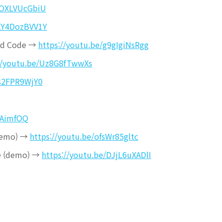
/POXLVUcGbiU
/KY4DozBVV1Y
oud Code →
https://youtu.be/g9gIgiNsRgg
//youtu.be/Uz8G8fTwwXs
os2FPR9WjY0
8AimfOQ
(demo) →
https://youtu.be/ofsWr85gltc
re (demo) →
https://youtu.be/DJjL6uXADlI