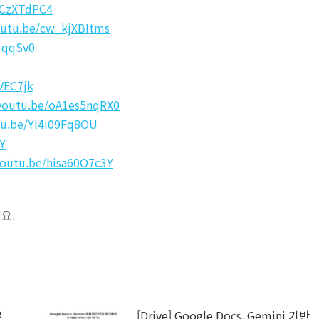
FCzXTdPC4
outu.be/cw_kjXBItms
3qqSv0
VEC7jk
/youtu.be/oA1es5nqRX0
tu.be/Yl4i09Fq8OU
Y
youtu.be/hisa60O7c3Y
세요.
로
[Drive] Google Docs, Gemini 기반