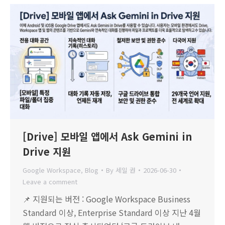
[Drive] 모바일 앱에서 Ask Gemini in
Drive 지원
Google Workspace
,
Blog
By
세일 권
2026-06-30
Leave a comment
📌 지원되는 버전 : Google Workspace Business
Standard 이상, Enterprise Standard 이상 지난 4월