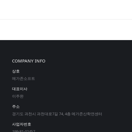
COMPANY INFO
상호
메가존소프트
대표이사
이주완
주소
경기도 과천시 과천대로7길 74, 4층 메가존산학연센터
사업자번호
199-81-02457