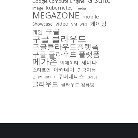
G Suite
Google Compute Engine
kubernetes
image
media
MEGAZONE
mobile
게이밍
video
Showcase
VM
web
구글
게임
구글 클라우드
구글클라우드플랫폼
구글 클라우드 플랫폼
메가존
세미나
빅데이타
아카데미
스타트업
인공지능
쿠버네티스
인터랙티브 CLI
크레딧
클라우드
클라우드 컴퓨팅