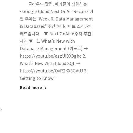
클라우드 맛집, 메가존이 배달하는
<Google Cloud Next OnAir Recap> 이
번 주에는 ‘Week 6. Data Management
& Databases’ 주간 하이라이트 소식, 전
해드립니다. ▼ Next OnAir 6주차 추천
세션 ▼ 1. What’s New with
Database Management (키노트) →
https://youtu.be/ezzUIDX8ghc 2.
What’s New With Cloud SQL →
https://youtu.be/OvR2KX8GVtU 3.
Getting to Know…
Read more
→