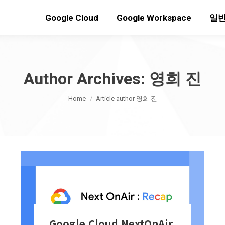
Google Cloud
Google Workspace
일반
Author Archives:
영희 진
You are here:
Home
Article author 영희 진
Google Cloud NextOnAir