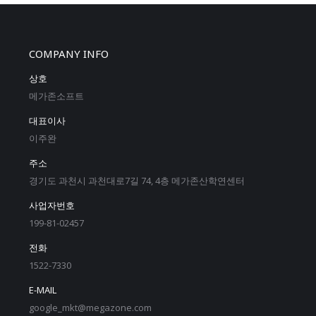
COMPANY INFO
상호
메가존소프트
대표이사
이주완
주소
경기도 과천시 과천대로7길 74, 4층 메가존산학연센터
사업자번호
199-81-02457
전화
1522-7330
E-MAIL
google_mkt@megazone.com