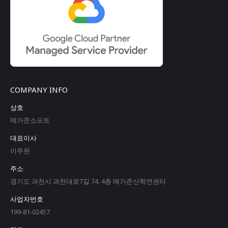
COMPANY INFO
상호
메가존소프트
대표이사
이주완
주소
경기도 과천시 과천대로7길 74, 4층 메가존산학연센터
사업자번호
199-81-02457