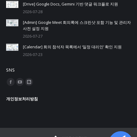
[Drive] Google Docs, Gemini 기반 댓글 워크플로 지원
2026-07-28
[Admin] Google Meet 회의록에 스크린샷 포함 기능 및 관리자
사전 설정 지원
2026-07-27
[Calendar] 회의 참석자 목록에서 ‘일정 대리인’ 확인 지원
2026-07-23
SNS
Find us on:
Facebook
YouTube
Blogger
page
page
page
개인정보처리방침
opens
opens
opens
in
in
in
new
new
new
window
window
window