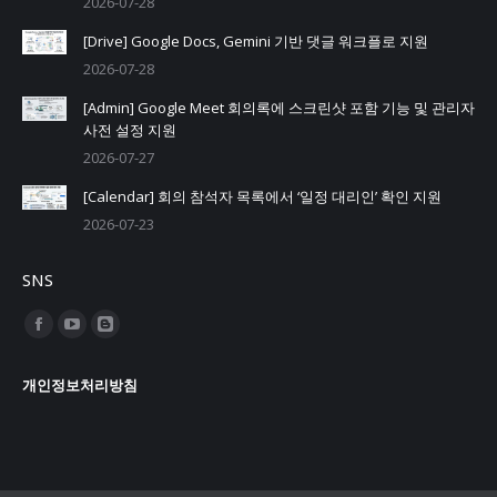
2026-07-28
[Drive] Google Docs, Gemini 기반 댓글 워크플로 지원
2026-07-28
[Admin] Google Meet 회의록에 스크린샷 포함 기능 및 관리자
사전 설정 지원
2026-07-27
[Calendar] 회의 참석자 목록에서 ‘일정 대리인’ 확인 지원
2026-07-23
SNS
Find us on:
Facebook
YouTube
Blogger
page
page
page
개인정보처리방침
opens
opens
opens
in
in
in
new
new
new
window
window
window