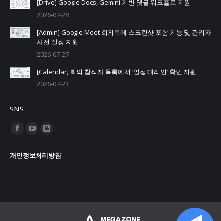
[Drive] Google Docs, Gemini 기반 댓글 워크플로 지원
2026-07-28
[Admin] Google Meet 회의록에 스크린샷 포함 기능 및 관리자
사전 설정 지원
2026-07-27
[Calendar] 회의 참석자 목록에서 ‘일정 대리인’ 확인 지원
2026-07-23
SNS
Find us on:
Facebook
YouTube
Blogger
page
page
page
개인정보처리방침
opens
opens
opens
in
in
in
new
new
new
window
window
window