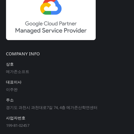
COMPANY INFO
상호
메가존소프트
대표이사
이주완
주소
경기도 과천시 과천대로7길 74, 4층 메가존산학연센터
사업자번호
199-81-02457