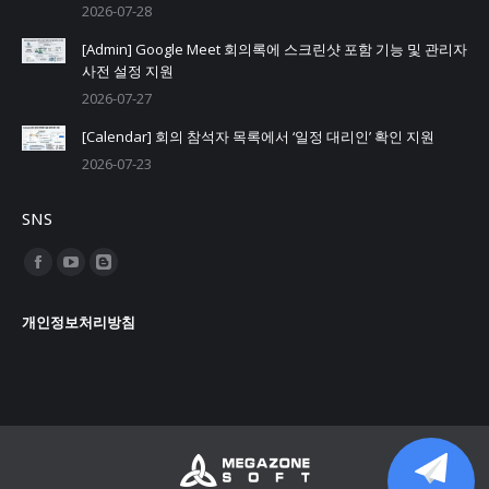
2026-07-28
[Admin] Google Meet 회의록에 스크린샷 포함 기능 및 관리자
사전 설정 지원
2026-07-27
[Calendar] 회의 참석자 목록에서 ‘일정 대리인’ 확인 지원
2026-07-23
SNS
Find us on:
Facebook
YouTube
Blogger
page
page
page
개인정보처리방침
opens
opens
opens
in
in
in
new
new
new
window
window
window