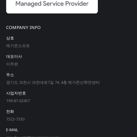
COMPANY INFO
상호
메가존소프트
대표이사
이주완
주소
경기도 과천시 과천대로7길 74, 4층 메가존산학연센터
사업자번호
199-81-02457
전화
1522-7330
E-MAIL