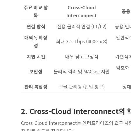
주요 비교 항
Cross-Cloud
공용
목
Interconnect
연결 방식
전용 물리적 연결 (L1/L2)
공용 인터
대역폭 확장
일반적으
최대 3.2 Tbps (400G x 8)
성
지연 시간
매우 낮고 고정적
가변적이
암호화 
보안성
물리적 격리 및 MACsec 지원
관리 복잡성
구글 관리형 (단일 창구)
상대
2. Cross-Cloud Interconnect
Cross-Cloud Interconnect는 엔터프라이즈의 요구 사항
적 링크 속도를 지원합니다.