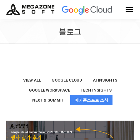
블로그
You are here:
VIEW ALL
GOOGLE CLOUD
AI INSIGHTS
GOOGLE WORKSPACE
TECH INSIGHTS
NEXT & SUMMIT
메가존소프트 소식