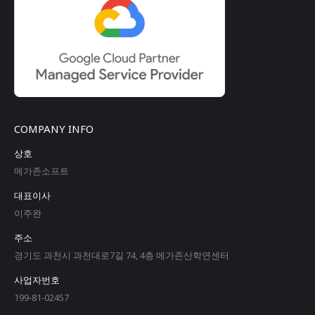
COMPANY INFO
상호
메가존소프트
대표이사
이주완
주소
경기도 과천시 과천대로7길 74, 4층 메가존산학연센터
사업자번호
199-81-02457