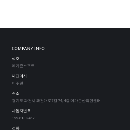
COMPANY INFO
상호
메가존소프트
대표이사
이주완
주소
경기도 과천시 과천대로7길 74, 4층 메가존산학연센터
사업자번호
199-81-02457
전화