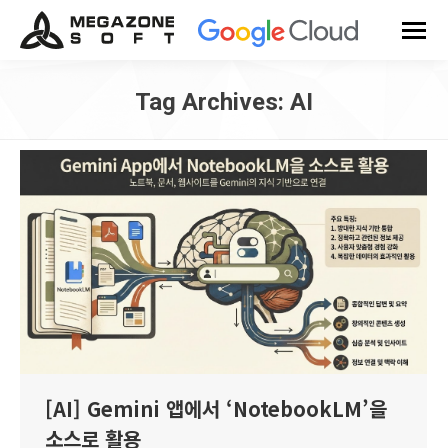
Tag Archives:
AI
You are here:
[AI] Gemini 앱에서 ‘NotebookLM’을
소스로 활용