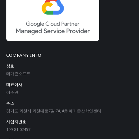
COMPANY INFO
상호
메가존소프트
대표이사
이주완
주소
경기도 과천시 과천대로7길 74, 4층 메가존산학연센터
사업자번호
199-81-02457