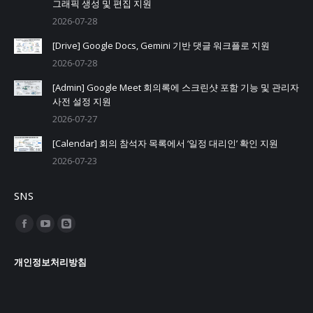
그래픽 생성 및 편집 지원
2026-07-28
[Drive] Google Docs, Gemini 기반 댓글 워크플로 지원
2026-07-28
[Admin] Google Meet 회의록에 스크린샷 포함 기능 및 관리자
사전 설정 지원
2026-07-27
[Calendar] 회의 참석자 목록에서 ‘일정 대리인’ 확인 지원
2026-07-23
SNS
Find us on:
Facebook
YouTube
Blogger
page
page
page
개인정보처리방침
opens
opens
opens
in
in
in
new
new
new