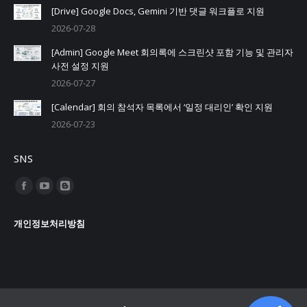
[Drive] Google Docs, Gemini 기반 댓글 워크플로 지원
2026-07-28
[Admin] Google Meet 회의록에 스크린샷 포함 기능 및 관리자
사전 설정 지원
2026-07-27
[Calendar] 회의 참석자 목록에서 ‘일정 대리인’ 확인 지원
2026-07-23
SNS
Find us on:
Facebook
YouTube
Blogger
page
page
page
개인정보처리방침
opens
opens
opens
in
in
in
new
new
new
window
window
window