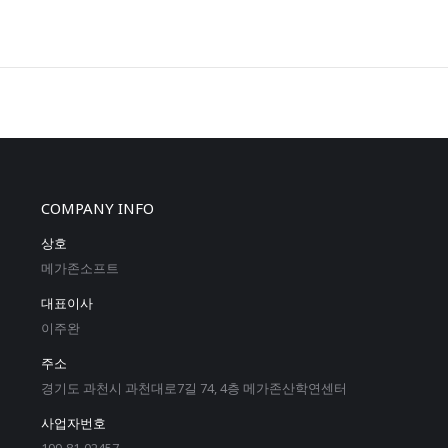
COMPANY INFO
상호
메가존소프트
대표이사
이주완
주소
경기도 과천시 과천대로7길 74, 4층 메가존산학연센터
사업자번호