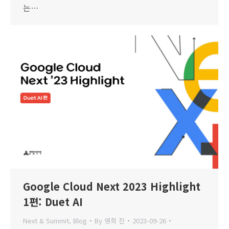
는…
Google Cloud Next 2023 Highlight
1편: Duet AI
Next & Summit
,
Blog
By
영희 진
2023-09-26