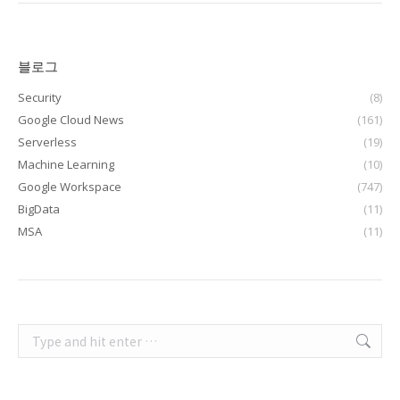
블로그
Security
(8)
Google Cloud News
(161)
Serverless
(19)
Machine Learning
(10)
Google Workspace
(747)
BigData
(11)
MSA
(11)
Search: