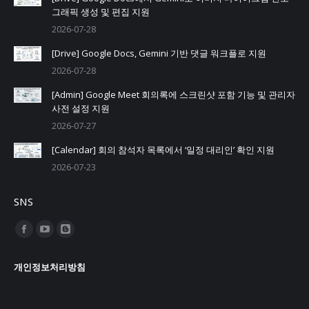
그래픽 생성 및 편집 지원
2026-07-28
[Drive] Google Docs, Gemini 기반 댓글 워크플로 지원
2026-07-28
[Admin] Google Meet 회의록에 스크린샷 포함 기능 및 관리자
사전 설정 지원
2026-07-27
[Calendar] 회의 참석자 목록에서 ‘일정 대리인’ 확인 지원
2026-07-23
SNS
Find us on:
Facebook
YouTube
Blogger
page
page
page
개인정보처리방침
opens
opens
opens
in
in
in
new
new
new