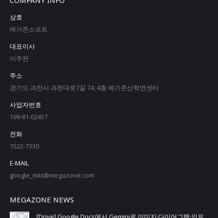
상호
메가존소프트
대표이사
이주완
주소
경기도 과천시 과천대로7길 74, 4층 메가존산학연센터
사업자번호
199-81-02457
전화
1522-7330
E-MAIL
google_mkt@megazone.com
MEGAZONE NEWS
[Drive] Google Docs에서 Gemini로 이미지·다이어그램·인포