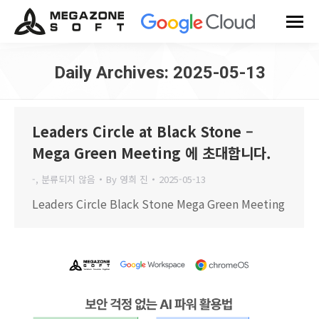
Daily Archives:
2025-05-13
You are here:
Leaders Circle at Black Stone –
Mega Green Meeting 에 초대합니다.
-
,
분류되지 않음
By
영희 진
2025-05-13
Leaders Circle Black Stone Mega Green Meeting