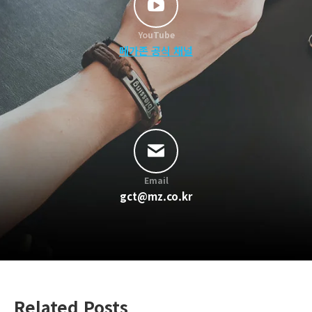
YouTube
메가존 공식 채널
Email
gct@mz.co.kr
Related Posts