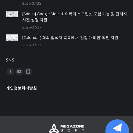
2026-07-28
[Admin] Google Meet 회의록에 스크린샷 포함 기능 및 관리자
사전 설정 지원
2026-07-27
[Calendar] 회의 참석자 목록에서 ‘일정 대리인’ 확인 지원
2026-07-23
SNS
Find us on:
Facebook
YouTube
Blogger
page
page
page
개인정보처리방침
opens
opens
opens
in
in
in
new
new
new
window
window
window