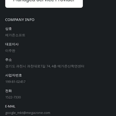
COMPANY INFO
상호
메가존소프트
대표이사
이주완
주소
경기도 과천시 과천대로7길 74, 4층 메가존산학연센터
사업자번호
199-81-02457
전화
1522-7330
E-MAIL
google_mkt@megazone.com