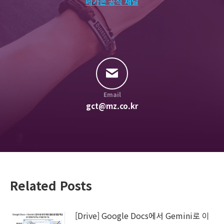
메가존 공식 채널
Email
gct@mz.co.kr
Related Posts
[Drive] Google Docs에서 Gemini로 이